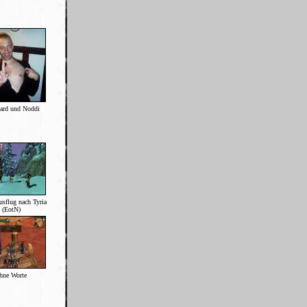
ard und Noddi
usflug nach Tyria
(EotN)
hne Worte