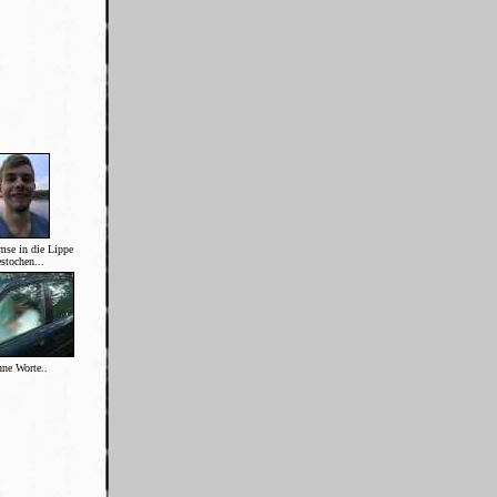
mse in die Lippe
stochen...
ne Worte..