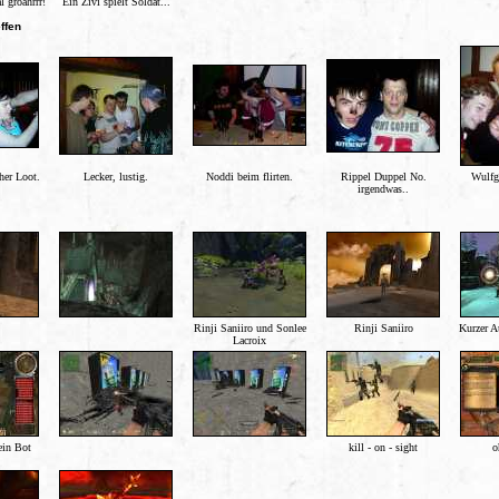
l groahrrr!
Ein Zivi spielt Soldat...
ffen
er Loot.
Lecker, lustig.
Noddi beim flirten.
Rippel Duppel No.
Wulfg
irgendwas..
Rinji Saniiro und Sonlee
Rinji Saniiro
Kurzer A
Lacroix
ein Bot
kill - on - sight
o