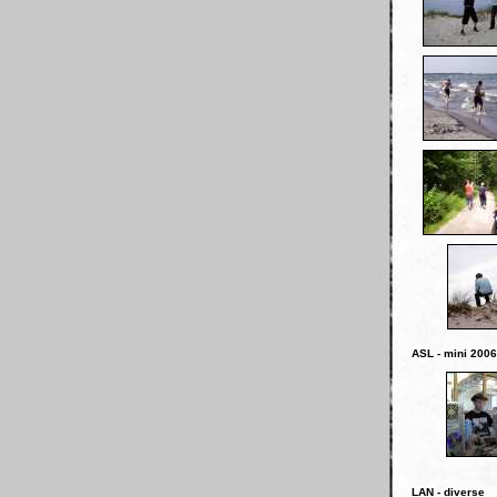
ASL - mini 2006
LAN - diverse