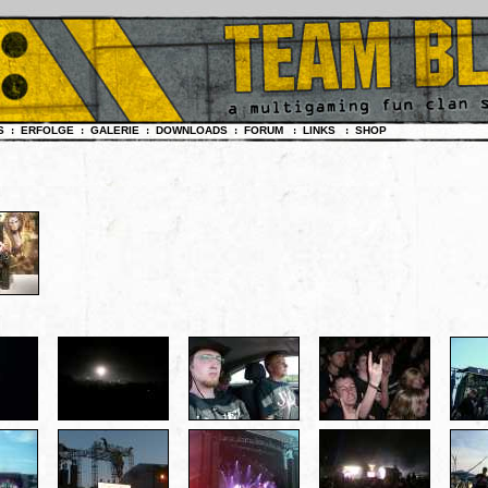
NS
:
ERFOLGE
:
GALERIE
:
DOWNLOADS
:
FORUM
:
LINKS
:
SHOP