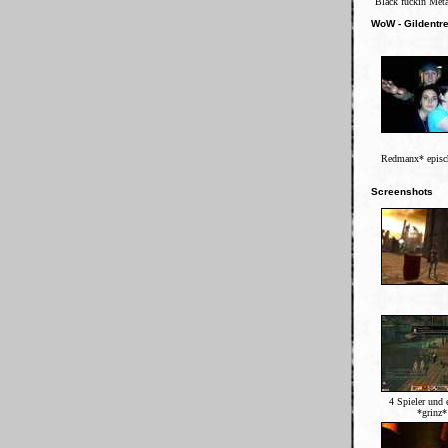
Black fuckin Meta
WoW - Gildentre
Redmanx* episch
Screenshots
4 Spieler und 
*grinz*