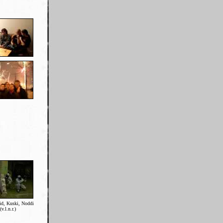
id, Kuski, Noddi
(v.l.n.r.)