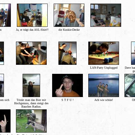
en
Ja, er trägt das ASL-Shirt!!
die Kuskie-Decke
LAN-Party Unplugged
Dave ha
ge
hen sich
Trinkt man das Bier mit
S T F U !
Ach wie schön!
Oh
Hochgenuss, dann steigt des
Bauches Radius.