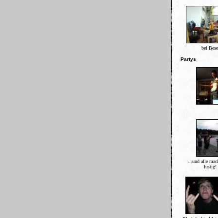
bei Bes
Partys
...und alle mac
lustig!