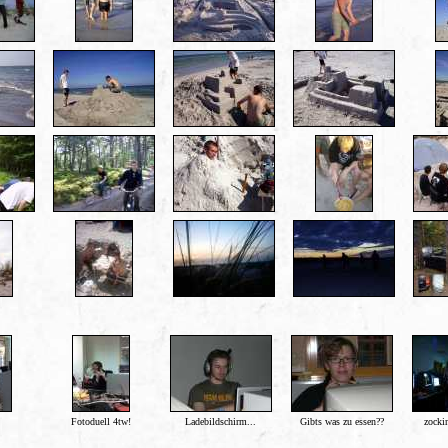
Fotoduell 4tw!
Ladebildschirm...
Gibts was zu essen??
zocki