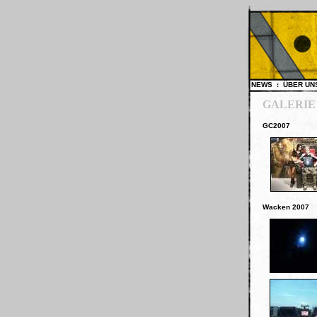
NEWS
:
ÜBER U
GALERIE
GC2007
Wacken 2007