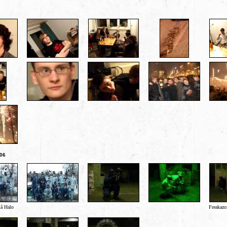
.06
lâ Halo
Freakazo